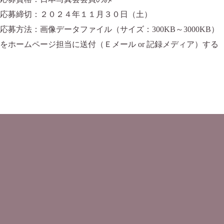
応募締切：２０２４年１１月３０日（土）
応募方法：画像データファイル（サイズ：300KB～3000KB）
をホームページ担当に送付（Ｅメール or 記録メディア）する