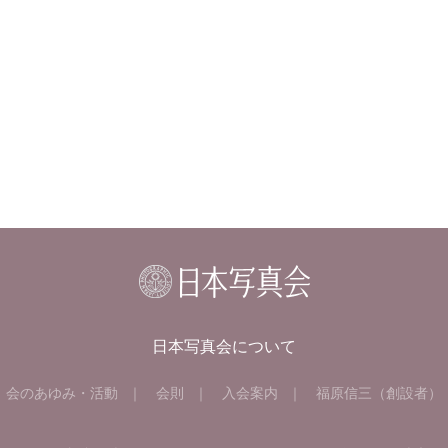
日本写真会について
会のあゆみ・活動
会則
入会案内
福原信三（創設者）