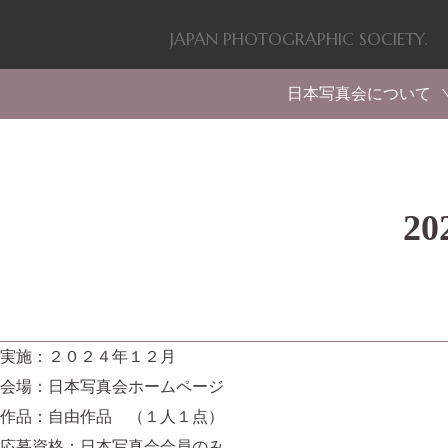
JAPAN PHOTOGRAPHIC SOCIETY.
日本写真会について
福原信三（創設者）
会のあゆみ・活動
入会案内
会則
2
実施：２０２４年１２月
会場：日本写真会ホームページ
作品：自由作品 （１人１点）
応募資格：日本写真会会員のみ