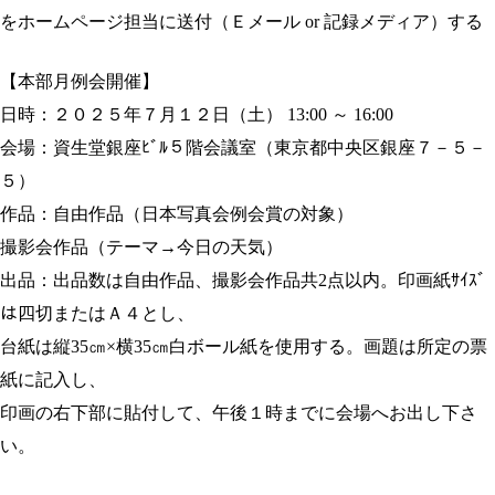
をホームページ担当に送付（Ｅメール or 記録メディア）する
【本部月例会開催】
日時：２０２５年７月１２日（土） 13:00 ～ 16:00
会場：資生堂銀座ﾋﾞﾙ５階会議室（東京都中央区銀座７－５－
５）
作品：自由作品（日本写真会例会賞の対象）
撮影会作品（テーマ→今日の天気）
出品：出品数は自由作品、撮影会作品共2点以内。印画紙ｻｲｽﾞ
は四切またはＡ４とし、
台紙は縦35㎝×横35㎝白ボール紙を使用する。画題は所定の票
紙に記入し、
印画の右下部に貼付して、午後１時までに会場へお出し下さ
い。