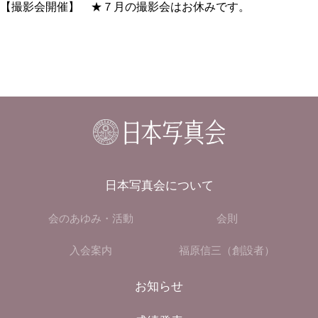
【撮影会開催】 ★７月の撮影会はお休みです。
日本写真会について
会のあゆみ・活動
会則
入会案内
福原信三（創設者）
お知らせ