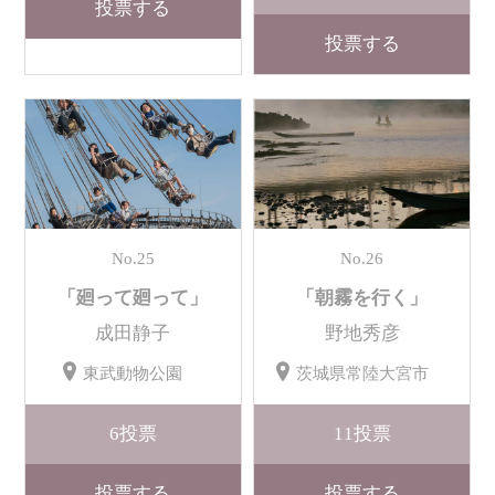
投票する
投票する
No.25
No.26
「廻って廻って」
「朝霧を行く」
成田静子
野地秀彦
東武動物公園
茨城県常陸大宮市
6
投票
11
投票
投票する
投票する