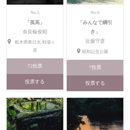
No.5
No.6
「孤高」
「みんなで綱引
奈良輪俊昭
き」
近藤守彦
栃木県奥日光 戦場ヶ
原
昭和記念公園
72
投票
7
投票
投票する
投票する