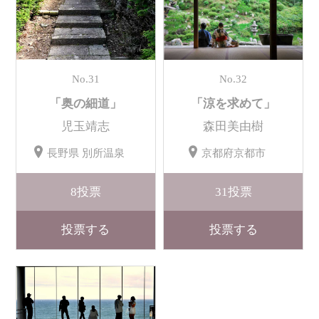
No.31
No.32
「奥の細道」
「涼を求めて」
児玉靖志
森田美由樹
長野県 別所温泉
京都府京都市
8
投票
31
投票
投票する
投票する