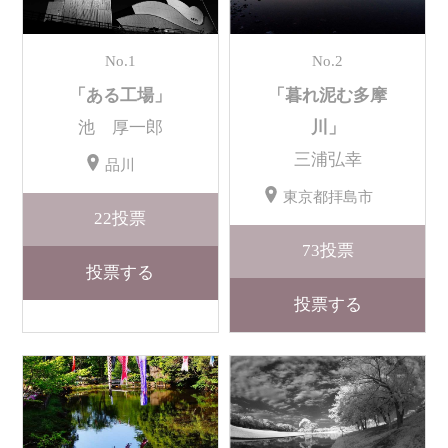
No.1
No.2
「ある工場」
「暮れ泥む多摩
池 厚一郎
川」
三浦弘幸
品川
東京都拝島市
22
投票
73
投票
投票する
投票する