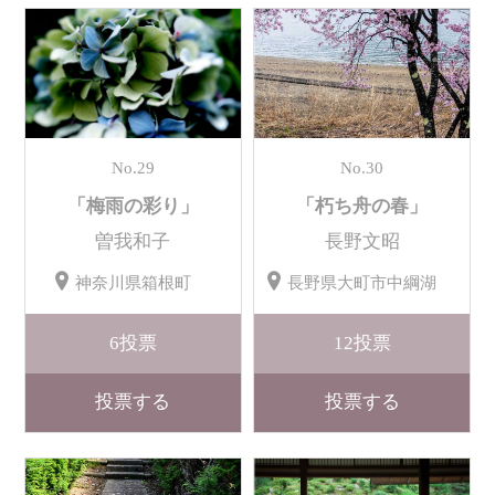
No.29
No.30
「梅雨の彩り」
「朽ち舟の春」
曽我和子
長野文昭
神奈川県箱根町
長野県大町市中綱湖
6
投票
12
投票
投票する
投票する