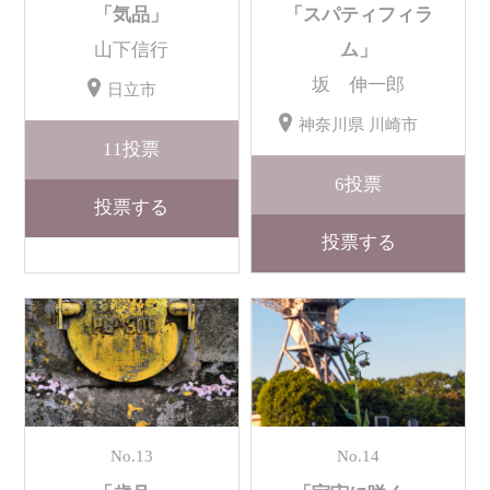
「気品」
「スパティフィラ
山下信行
ム」
坂 伸一郎
日立市
神奈川県 川崎市
11
投票
6
投票
投票する
投票する
No.13
No.14