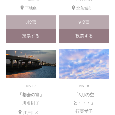
下地島
北茨城市
8
投票
9
投票
投票する
投票する
No.17
No.18
「都会の宵」
「5月の空
川名則子
と・・・」
行実孝子
江戸川区