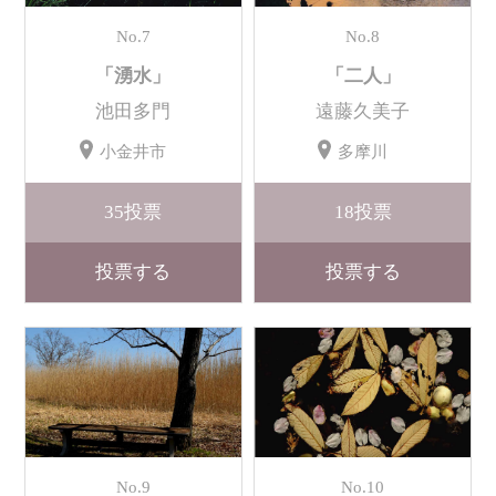
No.7
No.8
「湧水」
「二人」
池田多門
遠藤久美子
小金井市
多摩川
35
投票
18
投票
投票する
投票する
No.9
No.10