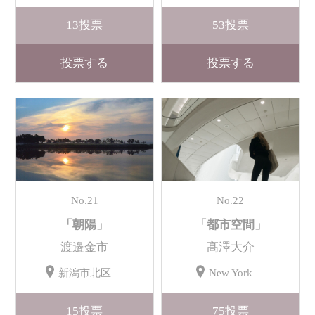
13
投票
53
投票
投票する
投票する
No.21
No.22
「朝陽」
「都市空間」
渡邉金市
髙澤大介
新潟市北区
New York
15
投票
75
投票