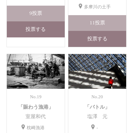
多摩川の土手
9
投票
11
投票
投票する
投票する
No.19
No.20
「賑わう漁港」
「バトル」
室屋和代
塩澤 元
枕崎漁港
-