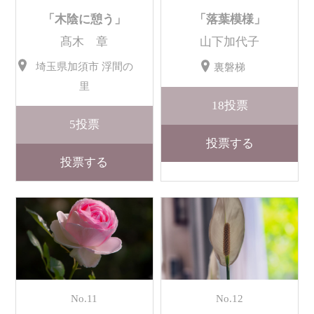
「木陰に憩う」
「落葉模様」
髙木 章
山下加代子
埼玉県加須市 浮間の
裏磐梯
里
18
投票
5
投票
投票する
投票する
No.11
No.12