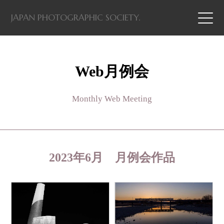
JAPAN PHOTOGRAPHIC SOCIETY.
Web月例会
Monthly Web Meeting
2023年6月 月例会作品