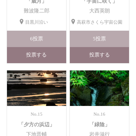
「歳月」
「宇宙に咲く」
難波隆二郎
大西英朗
目黒川沿い
高萩市さくら宇宙公園
6
投票
5
投票
投票する
投票する
No.15
No.16
「夕方の浜辺」
「緑陰」
下地晋輔
岩井滋行