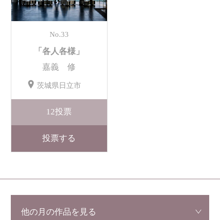
No.33
「各人各様」
嘉義 修
茨城県日立市
12
投票
投票する