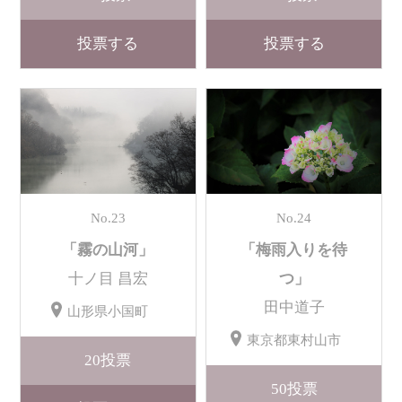
投票する
投票する
No.23
No.24
「霧の山河」
「梅雨入りを待
十ノ目 昌宏
つ」
田中道子
山形県小国町
東京都東村山市
20
投票
50
投票