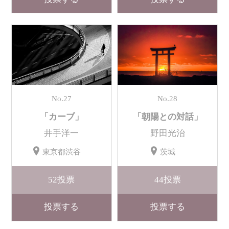
No.27
No.28
「カーブ」
「朝陽との対話」
井手洋一
野田光治
東京都渋谷
茨城
52
投票
44
投票
投票する
投票する