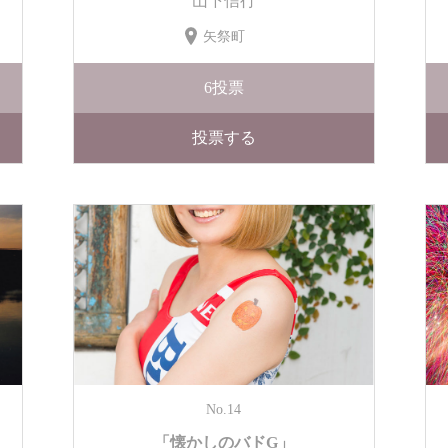
山下信行
矢祭町
6
投票
投票する
No.14
「懐かしのバドG」