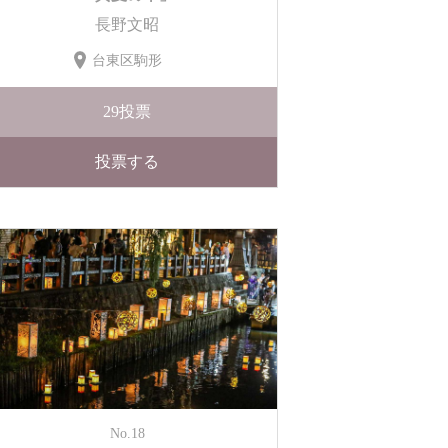
長野文昭
台東区駒形
29
投票
投票する
No.18