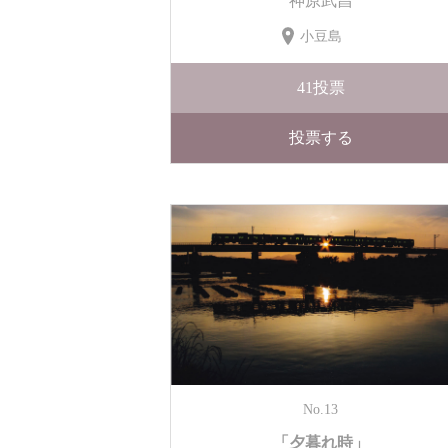
神原武昌
小豆島
41
投票
投票する
No.13
「夕暮れ時」