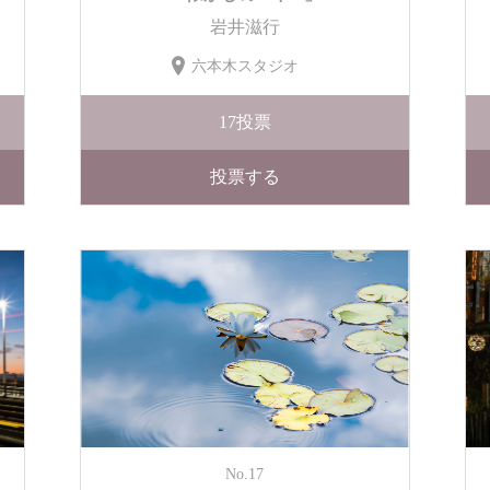
岩井滋行
六本木スタジオ
17
投票
投票する
No.17