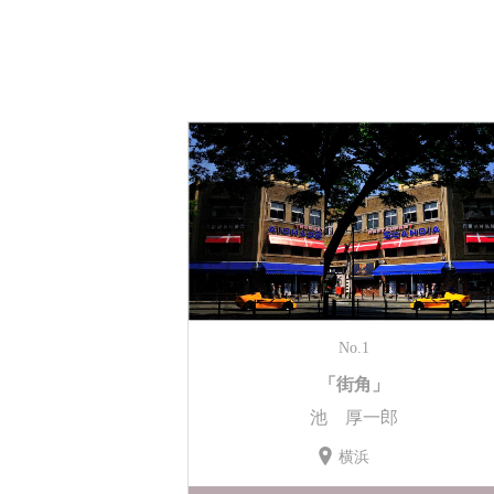
No.1
「街角」
池 厚一郎
横浜