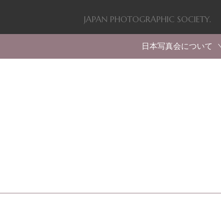
JAPAN PHOTOGRAPHIC SOCIETY.
日本写真会について
福原信三（創設者）
会のあゆみ・活動
入会案内
会則