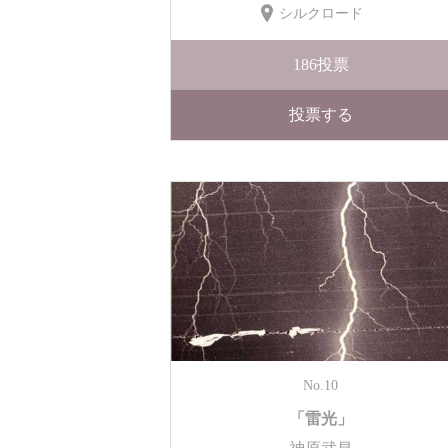
シルクロード
186
投票
投票する
No.10
「雷光」