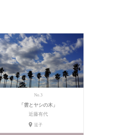
No.3
「雲とヤシの木」
近藤有代
逗子