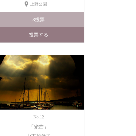
上野公園
8
投票
投票する
No.12
「光芒」