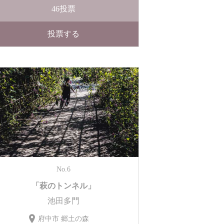
46
投票
投票する
No.6
「萩のトンネル」
池田多門
府中市 郷土の森