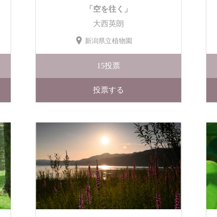
「空を往く」
大西英朗
新潟県立植物園
15
投票
投票する