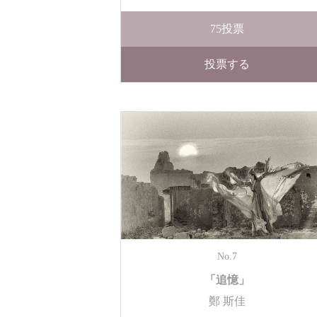
75
投票
投票する
No.7
「追憶」
鄭 斯佳