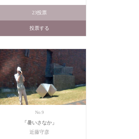
23
投票
投票する
No.9
「暑いさなか」
近藤守彦