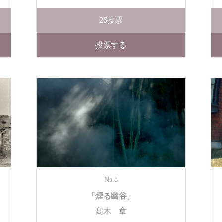
26
投票
投票する
No.8
「煙る幽谷」
髙木 章