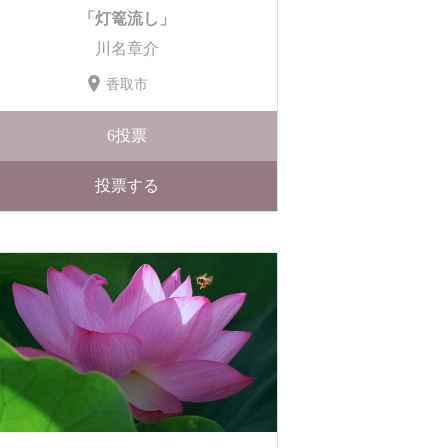
「灯篭流し」
川名章介
香取市
6
投票
投票する