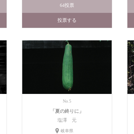
64
投票
投票する
No.5
「夏の終りに」
塩澤 元
岐阜県