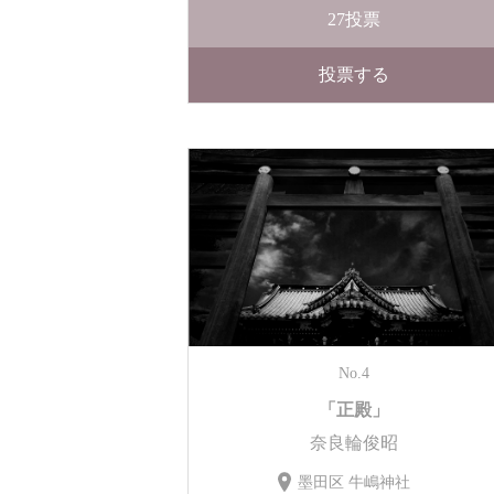
27
投票
投票する
No.4
「正殿」
奈良輪俊昭
墨田区 牛嶋神社