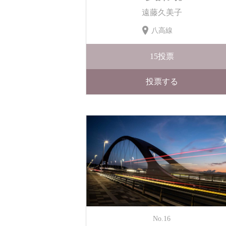
遠藤久美子
八高線
15
投票
投票する
No.16