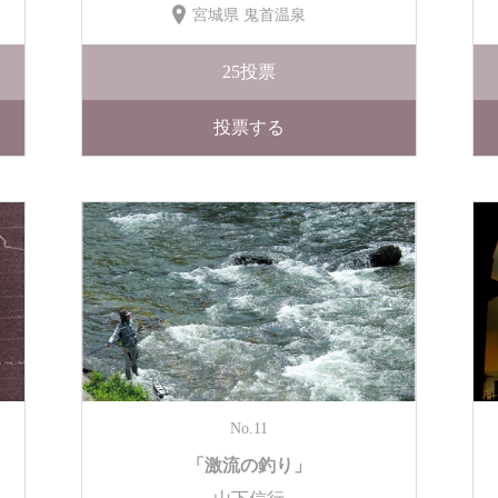
宮城県 鬼首温泉
25
投票
投票する
No.11
「激流の釣り」