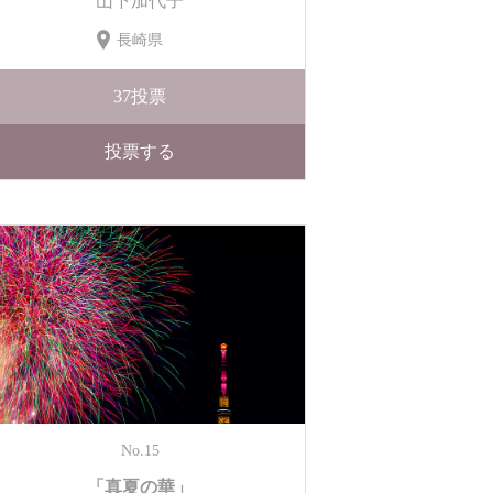
山下加代子
長崎県
37
投票
投票する
No.15
「真夏の華」