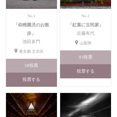
No.1
No.2
「幼稚園児のお散
「紅葉に古民家」
歩」
近藤有代
池田多門
山梨県
東京都 文京区
93
投票
58
投票
投票する
投票する