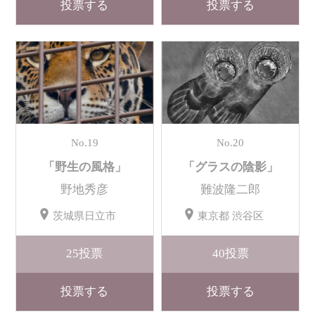
投票する
投票する
No.19
No.20
「野生の風格」
「グラスの陰影」
野地秀彦
難波隆二郎
茨城県日立市
東京都 渋谷区
25
投票
40
投票
投票する
投票する