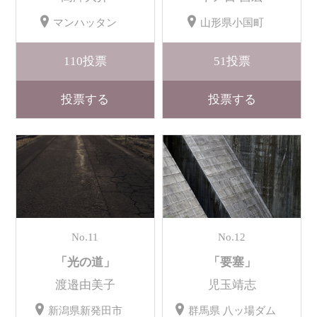
マンハッタン
山形県小国町
110
投票
51
投票
投票する
投票する
No.11
No.12
「光の道」
「要塞」
渡邉由美子
児玉靖志
新潟県新発田市
群馬県 八ッ場ダム