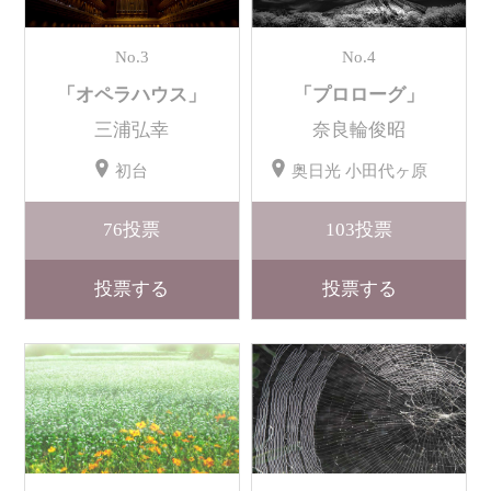
No.3
No.4
「オペラハウス」
「プロローグ」
三浦弘幸
奈良輪俊昭
初台
奥日光 小田代ヶ原
76
投票
103
投票
投票する
投票する