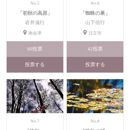
No.5
No.6
「初秋の高原」
「蜘蛛の巣」
岩井滋行
山下信行
南会津
日立市
60
投票
42
投票
投票する
投票する
No.7
No.8