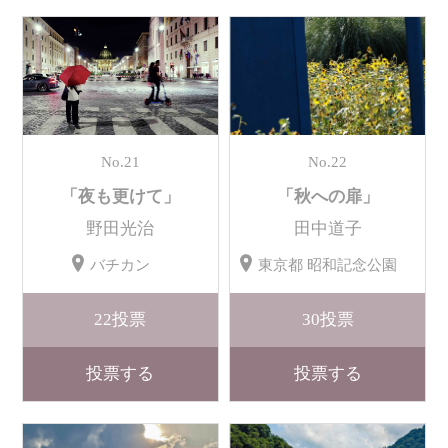
No.21
No.22
「夜も更けて」
「秋への扉」
野田光治
田中道子
バチカン
東京都 昭和記念公園
22
投票
30
投票
投票する
投票する