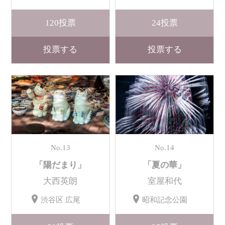
120
投票
24
投票
投票する
投票する
No.13
No.14
「陽だまり」
「夏の華」
大西英朗
室屋和代
渋谷区 広尾
昭和記念公園