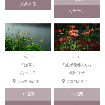
投票する
投票する
No.17
No.18
「道草」
「彼岸花移ろい」
髙木 章
成田静子
福島県 霧幻峡
東京都足立区
32
投票
25
投票