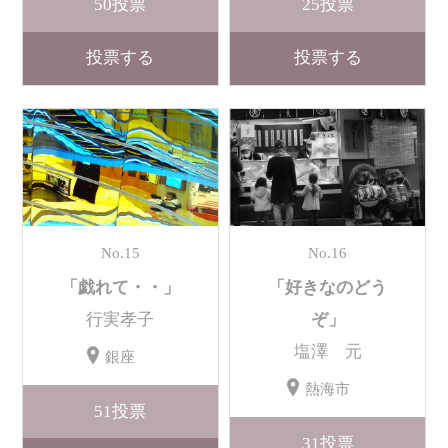
50
投票
25
投票
投票する
投票する
No.15
No.16
「戯れて・・」
「好きなのどう
行実孝子
ぞ」
塩澤 元
銀座
熱海市
51
投票
31
投票