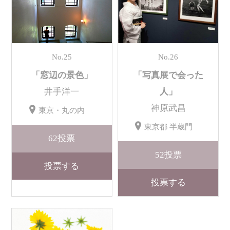
No.25
No.26
「窓辺の景色」
「写真展で会った
井手洋一
人」
神原武昌
東京・丸の内
東京都 半蔵門
62
投票
52
投票
投票する
投票する