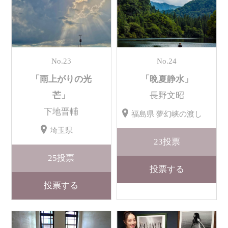
No.23
No.24
「雨上がりの光
「晩夏静水」
芒」
長野文昭
下地晋輔
福島県 夢幻峡の渡し
埼玉県
23
投票
25
投票
投票する
投票する