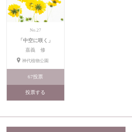
No.27
「中空に咲く」
嘉義 修
神代植物公園
67
投票
投票する