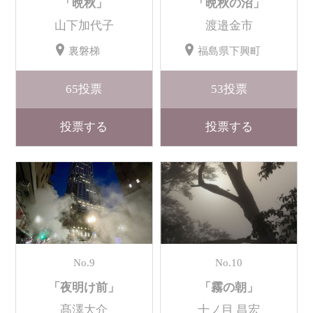
「晩秋」
「晩秋の沼」
山下加代子
渡邉金市
裏磐梯
福島県下興町
65
投票
53
投票
投票する
投票する
No.9
No.10
「夜明け前」
「霧の朝」
髙澤大介
十ノ目 昌宏