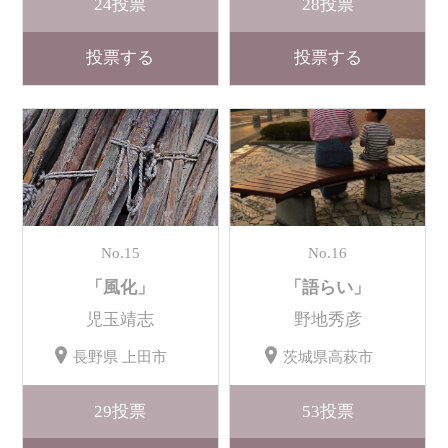
24
投票
28
投票
投票する
投票する
No.15
No.16
「風化」
「語らい」
児玉靖志
野地秀彦
長野県 上田市
茨城県高萩市
29
投票
53
投票