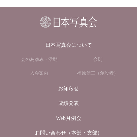
日本写真会について
会のあゆみ・活動
会則
入会案内
福原信三（創設者）
お知らせ
成績発表
Web月例会
お問い合わせ（本部・支部）