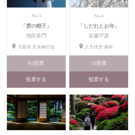
No.3
No.4
「雲の帽子」
「しだれとお寺」
池田多門
近藤守彦
下田市 爪木崎灯台
八千代市 保科
61
投票
32
投票
投票する
投票する