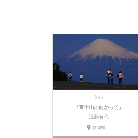
No.1
「富士山に向かって」
近藤有代
静岡県