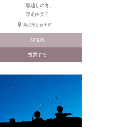
「窓越しの冬」
渡邉由美子
新潟県新発田市
66
投票
投票する