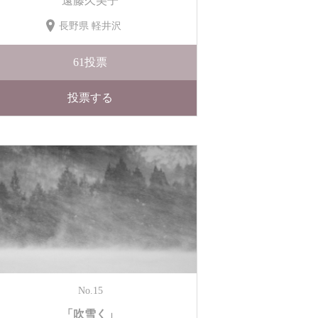
遠藤久美子
長野県 軽井沢
61
投票
投票する
No.15
「吹雪く」