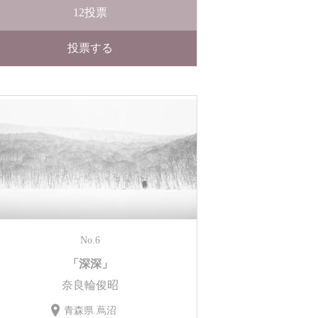
12
投票
投票する
No.6
「深深」
奈良輪俊昭
青森県 蔦沼