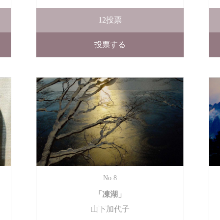
12
投票
投票する
No.8
「凍湖」
山下加代子