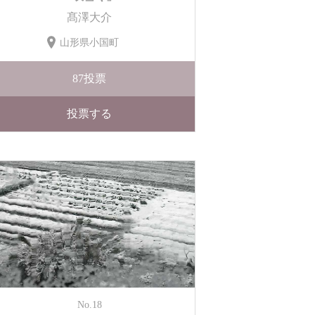
髙澤大介
山形県小国町
87
投票
投票する
No.18