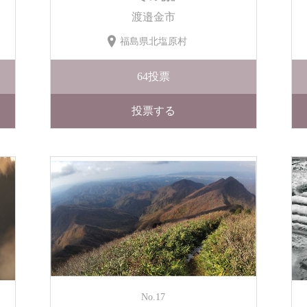
渡邉金市
福島県北塩原村
64
投票
投票する
No.17