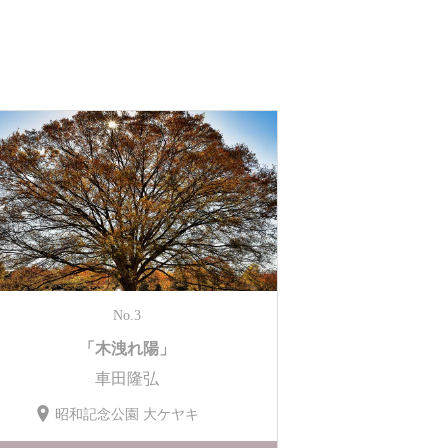
No.3
「木洩れ陽」
車田隆弘
昭和記念公園 大ケヤキ