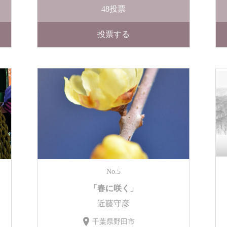
48
投票
投票する
No.5
「春に咲く」
近藤守彦
千葉県野田市