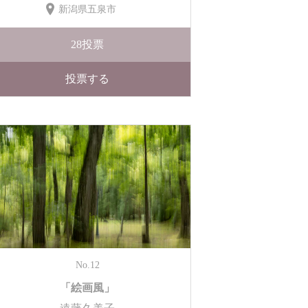
新潟県五泉市
28
投票
投票する
No.12
「絵画風」