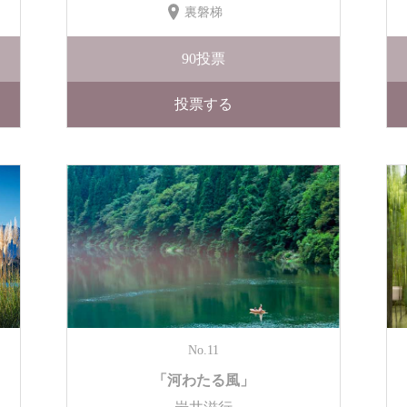
裏磐梯
90
投票
投票する
No.11
「河わたる風」