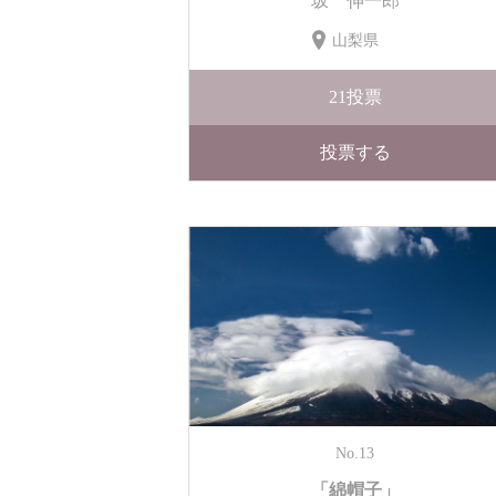
坂 伸一郎
山梨県
21
投票
投票する
No.13
「綿帽子」