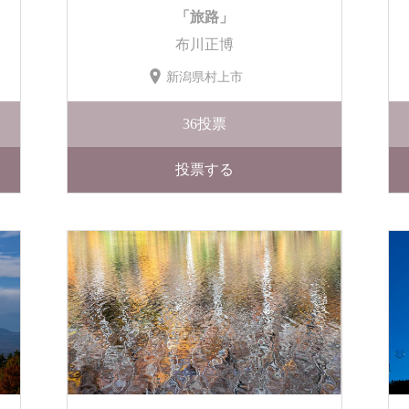
「旅路」
布川正博
新潟県村上市
36
投票
投票する