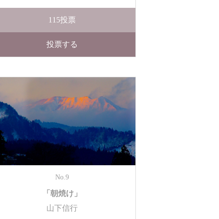
115
投票
投票する
No.9
「朝焼け」
山下信行