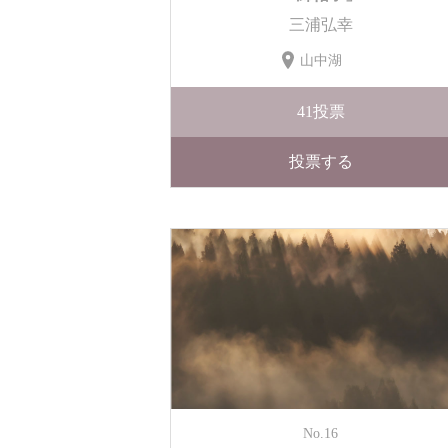
三浦弘幸
山中湖
41
投票
投票する
No.16