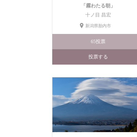
「霧わたる朝」
十ノ目 昌宏
新潟県胎内市
65
投票
投票する