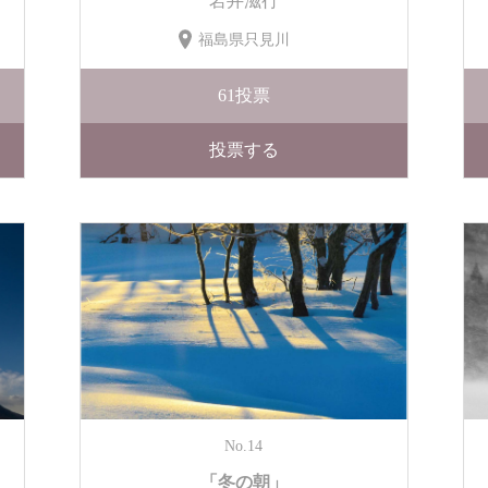
岩井滋行
福島県只見川
61
投票
投票する
No.14
「冬の朝」