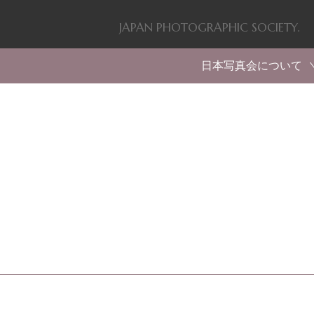
JAPAN PHOTOGRAPHIC SOCIETY.
日本写真会について
福原信三（創設者）
会のあゆみ・活動
入会案内
会則