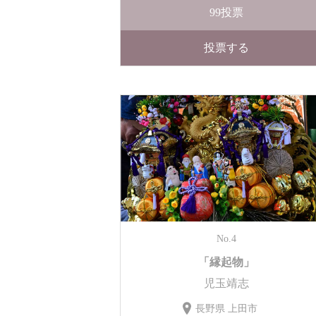
99
投票
投票する
No.4
「縁起物」
児玉靖志
長野県 上田市