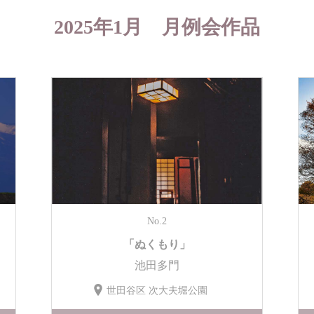
2025年1月 月例会作品
No.2
「ぬくもり」
池田多門
世田谷区 次大夫堀公園