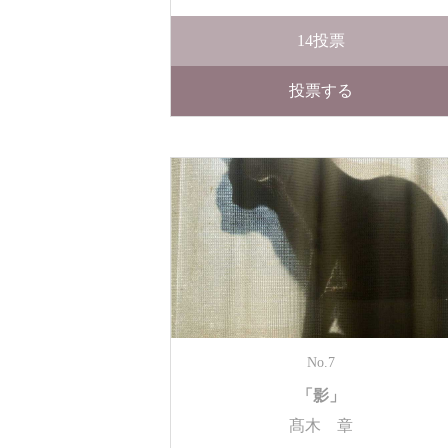
14
投票
投票する
No.7
「影」
髙木 章