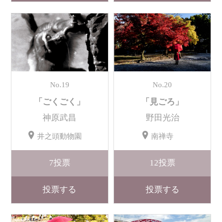
No.19
No.20
「ごくごく」
「見ごろ」
神原武昌
野田光治
井之頭動物園
南禅寺
7
投票
12
投票
投票する
投票する