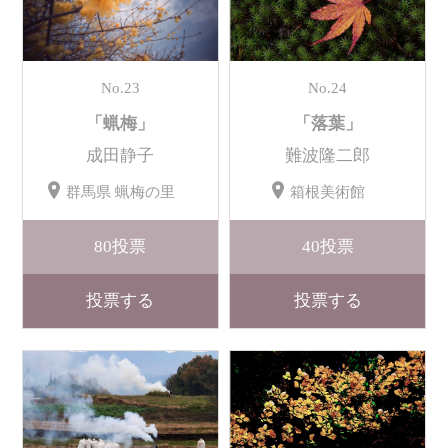
No.23
No.24
「蝋梅」
「落葉」
成田静子
難波隆二郎
群馬県 蝋梅の里
箱根美術館
80
投票
40
投票
投票する
投票する