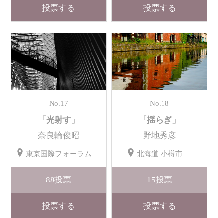
投票する
投票する
No.17
No.18
「光射す」
「揺らぎ」
奈良輪俊昭
野地秀彦
東京国際フォーラム
北海道 小樽市
88
投票
15
投票
投票する
投票する