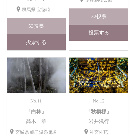
多摩動物公園
群馬県 宝徳時
32
投票
53
投票
投票する
投票する
No.11
No.12
「白林」
「秋模様」
髙木 章
岩井滋行
宮城県 鳴子温泉鬼首
神宮外苑