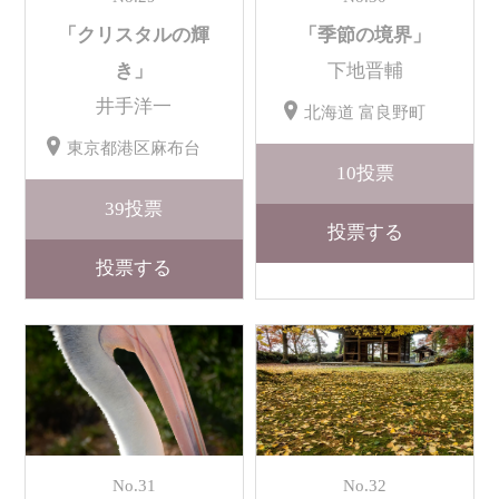
「クリスタルの輝
「季節の境界」
き」
下地晋輔
井手洋一
北海道 富良野町
東京都港区麻布台
10
投票
39
投票
投票する
投票する
No.31
No.32