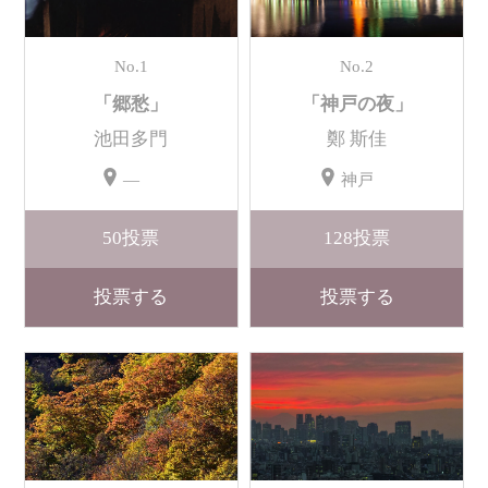
No.1
No.2
「郷愁」
「神戸の夜」
池田多門
鄭 斯佳
―
神戸
50
投票
128
投票
投票する
投票する