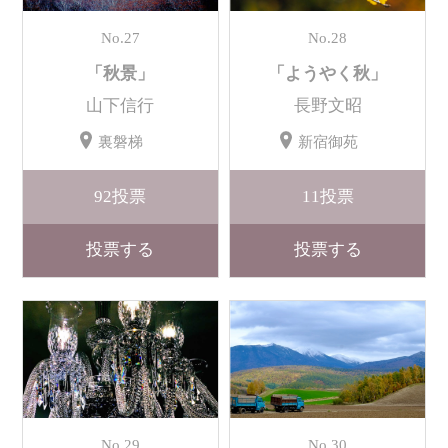
No.27
No.28
「秋景」
「ようやく秋」
山下信行
長野文昭
裏磐梯
新宿御苑
92
投票
11
投票
投票する
投票する
No.29
No.30