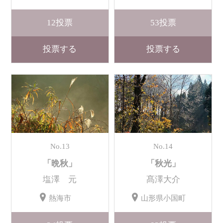
12
投票
53
投票
投票する
投票する
No.13
No.14
「晩秋」
「秋光」
塩澤 元
髙澤大介
熱海市
山形県小国町