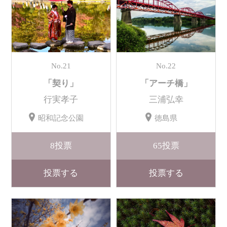
No.21
No.22
「契り」
「アーチ橋」
行実孝子
三浦弘幸
昭和記念公園
徳島県
8
投票
65
投票
投票する
投票する