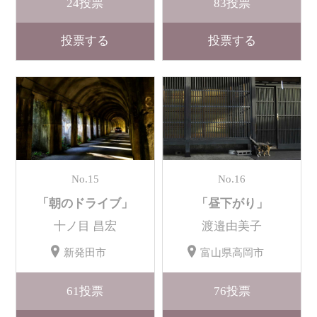
24
投票
83
投票
投票する
投票する
No.15
No.16
「朝のドライブ」
「昼下がり」
十ノ目 昌宏
渡邉由美子
新発田市
富山県高岡市
61
投票
76
投票