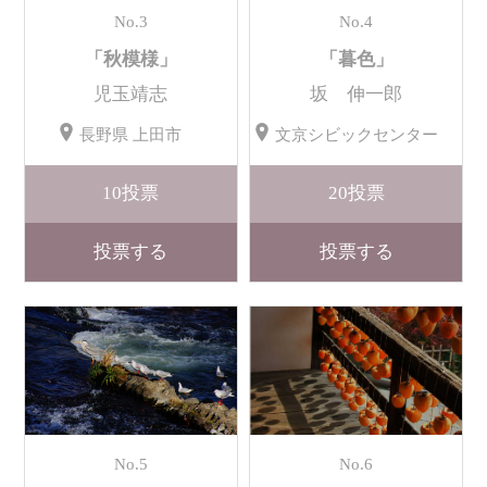
No.3
No.4
「秋模様」
「暮色」
児玉靖志
坂 伸一郎
長野県 上田市
文京シビックセンター
10
投票
20
投票
投票する
投票する
No.5
No.6