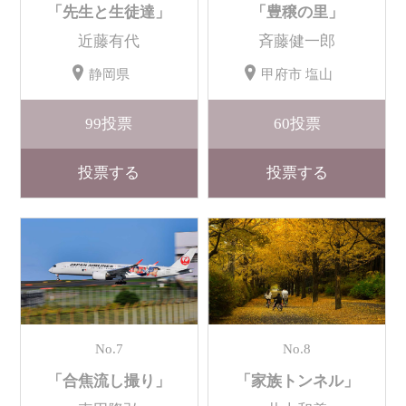
「先生と生徒達」
「豊穣の里」
近藤有代
斉藤健一郎
静岡県
甲府市 塩山
99
投票
60
投票
投票する
投票する
No.7
No.8
「合焦流し撮り」
「家族トンネル」