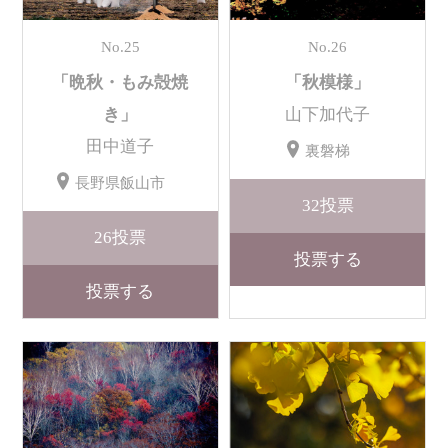
No.25
No.26
「晩秋・もみ殻焼
「秋模様」
き」
山下加代子
田中道子
裏磐梯
長野県飯山市
32
投票
26
投票
投票する
投票する