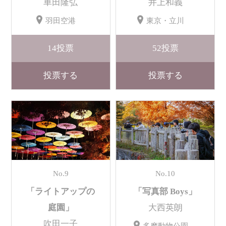
車田隆弘
井上和義
羽田空港
東京・立川
14
投票
52
投票
投票する
投票する
No.9
No.10
「ライトアップの
「写真部 Boys」
庭園」
大西英朗
吹田一子