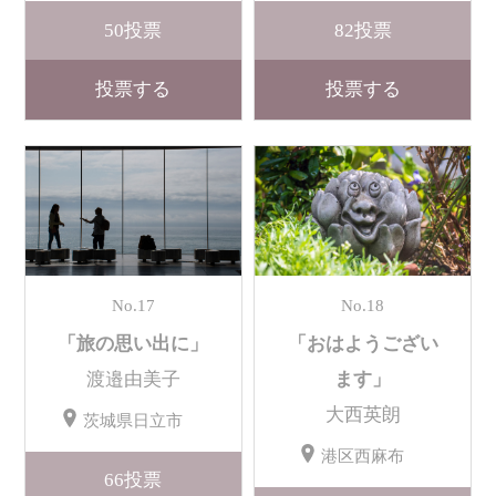
50
投票
82
投票
投票する
投票する
No.17
No.18
「旅の思い出に」
「おはようござい
渡邉由美子
ます」
大西英朗
茨城県日立市
港区西麻布
66
投票