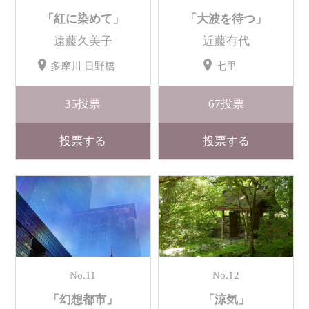
「紅に染めて」
「大波を待つ」
遠藤久美子
近藤有代
多摩川 日野橋
七里
35
投票
67
投票
投票する
投票する
No.11
No.12
「幻想都市」
「涼気」