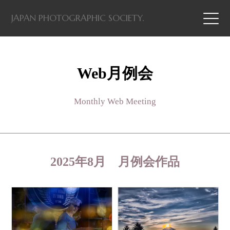
JAPAN PHOTOGRAPHIC SOCIETY.
Web月例会
Monthly Web Meeting
2025年8月 月例会作品