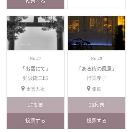
投票する
No.27
No.28
「出雲にて」
「ある街の風景」
難波隆二郎
行実孝子
出雲大社
銀座
17
投票
38
投票
投票する
投票する