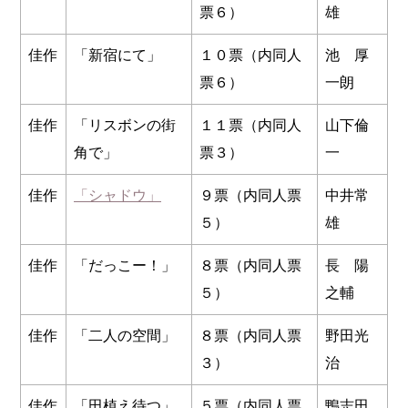
票６）
雄
佳作
「新宿にて」
１０票（内同人
池 厚
票６）
一朗
佳作
「リスボンの街
１１票（内同人
山下倫
角で」
票３）
一
佳作
「シャドウ」
９票（内同人票
中井常
５）
雄
佳作
「だっこー！」
８票（内同人票
長 陽
５）
之輔
佳作
「二人の空間」
８票（内同人票
野田光
３）
治
佳作
「田植え待つ」
５票（内同人票
鴨志田