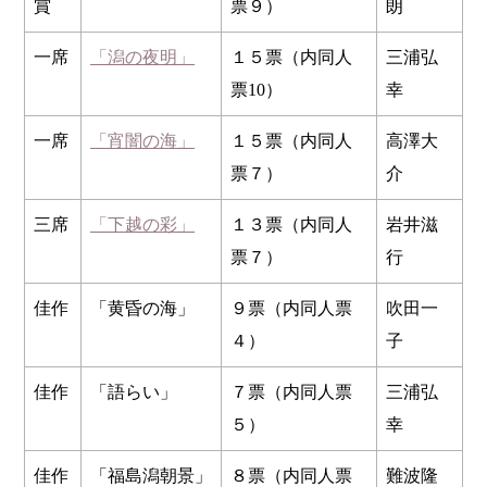
賞
票９）
朗
一席
「潟の夜明」
１５票（内同人
三浦弘
票10）
幸
一席
「宵闇の海」
１５票（内同人
高澤大
票７）
介
三席
「下越の彩」
１３票（内同人
岩井滋
票７）
行
佳作
「黄昏の海」
９票（内同人票
吹田一
４）
子
佳作
「語らい」
７票（内同人票
三浦弘
５）
幸
佳作
「福島潟朝景」
８票（内同人票
難波隆