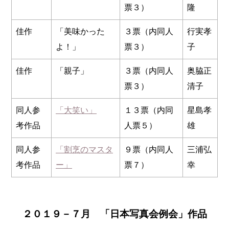
票３）
隆
佳作
「美味かった
３票（内同人
行実孝
よ！」
票３）
子
佳作
「親子」
３票（内同人
奥脇正
票３）
清子
同人参
「大笑い」
１３票（内同
星島孝
考作品
人票５）
雄
同人参
「割烹のマスタ
９票（内同人
三浦弘
考作品
ー」
票７）
幸
２０１９－７月 「日本写真会例会」作品