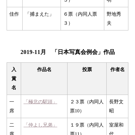
佳作
「捕まえた」
６票（内同人票
野地秀
３）
夫
2019-11月 「日本写真会例会」作品
入
作品名
投票
作者名
賞
名
一
「極北の駅頭」
２３票（内同人
長野文
席
票10）
昭
二
「仲よし兄弟」
１９票（内同人
室屋和
席
票11）
代