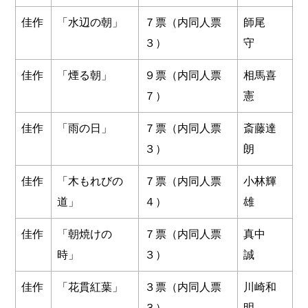
佳作
「水辺の朝」
７票（内同人票
師尾
３）
守
佳作
「煙る朝」
９票（内同人票
相馬喜
７）
憲
佳作
「雨の日」
７票（内同人票
斎藤達
３）
朗
佳作
「木もれびの
７票（内同人票
小林輝
道」
４）
雄
佳作
「朝焼けの
７票（内同人票
真中
時」
３）
誠
佳作
「花貫紅葉」
３票（内同人票
川崎和
３）
明