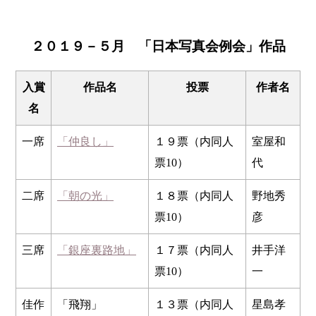
２０１９－５月 「日本写真会例会」作品
入賞
作品名
投票
作者名
名
一席
「仲良し」
１９票（内同人
室屋和
票10）
代
二席
「朝の光」
１８票（内同人
野地秀
票10）
彦
三席
「銀座裏路地」
１７票（内同人
井手洋
票10）
一
佳作
「飛翔」
１３票（内同人
星島孝