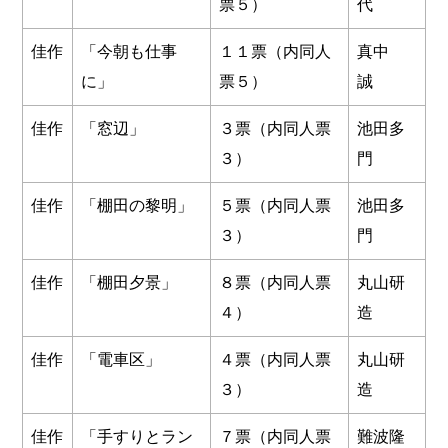
票５）
代
佳作
「今朝も仕事
１１票（内同人
真中
に」
票５）
誠
佳作
「窓辺」
３票（内同人票
池田多
３）
門
佳作
「棚田の黎明」
５票（内同人票
池田多
３）
門
佳作
「棚田夕景」
８票（内同人票
丸山研
４）
造
佳作
「電車区」
４票（内同人票
丸山研
３）
造
佳作
「手すりとラン
７票（内同人票
難波隆