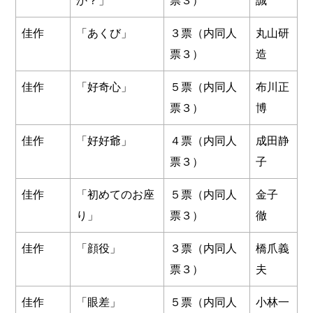
か？」
票３）
誠
佳作
「あくび」
３票（内同人
丸山研
票３）
造
佳作
「好奇心」
５票（内同人
布川正
票３）
博
佳作
「好好爺」
４票（内同人
成田静
票３）
子
佳作
「初めてのお座
５票（内同人
金子
り」
票３）
徹
佳作
「顔役」
３票（内同人
橋爪義
票３）
夫
佳作
「眼差」
５票（内同人
小林一