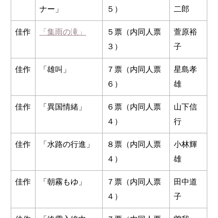
ナー」
５）
二郎
佳作
「集雨の滝」
５票（内同人票
萱原裕
３）
子
佳作
「雄叫」
７票（内同人票
星島孝
６）
雄
佳作
「異国情緒」
６票（内同人票
山下信
４）
行
佳作
「水路の行進」
８票（内同人票
小林輝
４）
雄
佳作
「朝霧もゆ」
７票（内同人票
田中道
４）
子