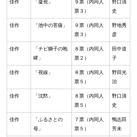
佳作
「凝視」
９票（内同人
野口清
票３）
史
佳作
「池中の菩薩」
９票（内同人
野地秀
票３）
彦
佳作
「チビ獅子の咆
８票（内同人
田中道
哮」
票２）
子
佳作
「視線」
８票（内同人
野田光
票５）
治
佳作
「沈黙」
８票（内同人
野口清
票５）
史
佳作
「ふるさとの
７票（内同人
鴨志田
母」
票５）
芳未