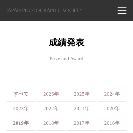
JAPAN PHOTOGRAPHIC SOCIETY.
成績発表
Prize and Award
すべて
2026年
2025年
2024年
2023年
2022年
2021年
2020年
2019年
2018年
2017年
2016年